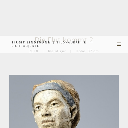
Die Flut kommt 2
BIRGIT LINDEMANN |
BILDHAUEREI &
LICHTOBJEKTE
2018
|
Kleinfigur
|
Höhe: 37 cm